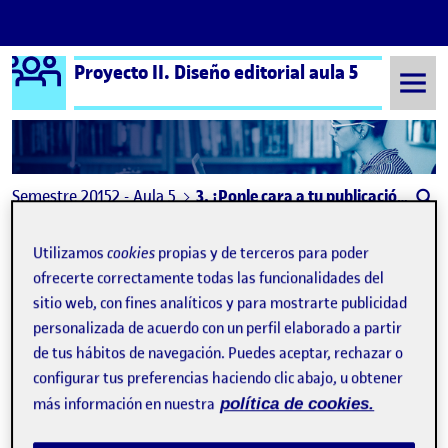
Logo Ágora
Proyecto II. Diseño editorial aula 5
Saltar al contenido
Semestre 20152 - Aula 5
3. ¡Ponle cara a tu publicación, diseña una portada!
3. ¡Ponle cara a tu
Utilizamos
cookies
propias y de terceros para poder
publicación, diseña una
ofrecerte correctamente todas las funcionalidades del
sitio web, con fines analíticos y para mostrarte publicidad
portada!
personalizada de acuerdo con un perfil elaborado a partir
de tus hábitos de navegación. Puedes aceptar, rechazar o
configurar tus preferencias haciendo clic abajo, u obtener
más información en nuestra
política de cookies.