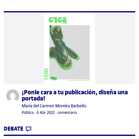
¡Ponle cara a tu publicación, diseña una
Publicado por
portada!
Publicado por
Maria del Carmen Moreira Barbeito
Visibilidad:
Fecha de publicación
en ¡Ponle cara a tu publicación, diseñ
Pública
-
6 Abr 2022
-
comentario
CONTRIBUTION
0
EN ¡PONLE CARA A TU PUBLICACIÓN, DIS
DEBATE