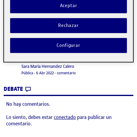
Aceptar
Rechazar
Configurar
PEC 3. ¡PONLE CARA A TU PUBLICACIÓN,
Publicado por
DISEÑA UNA PORTADA!
Publicado por
Sara Maria Hernandez Calero
Visibilidad:
Fecha de publicación
en PEC 3. ¡PONLE CARA A TU PUBLI
Pública
-
6 Abr 2022
-
comentario
CONTRIBUTION
0
EN PEC 3. ¡PONLE CARA A TU PUBLICACIÓ
DEBATE
No hay comentarios.
Lo siento, debes estar
conectado
para publicar un
comentario.