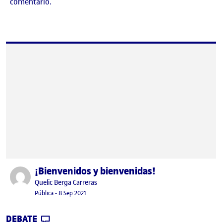
comentario.
¡Bienvenidos y bienvenidas!
Publicado por
Publicado por
Quelic Berga Carreras
Visibilidad:
Fecha de publicación
9 septiembre, 2021 2:49 pm
Pública
-
8 Sep 2021
CONTRIBUTION
0
EN ¡BIENVENIDOS Y BIENVENIDAS!
DEBATE