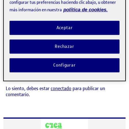
configurar tus preferencias haciendo clic abajo, u obtener
más información en nuestra
política de cookies.
PEC 3. ¡PONLE CARA A TU PUBLICACIÓN,
Aceptar
Publicado por
DISEÑA UNA PORTADA!
Publicado por
Sara Maria Hernandez Calero
Rechazar
Visibilidad:
Fecha de publicación
en PEC 3. ¡PONLE CARA A TU PUBLI
Pública
-
6 Abr 2022
-
comentario
CONTRIBUTION
0
EN PEC 3. ¡PONLE CARA A TU PUBLICACIÓ
DEBATE
Configurar
No hay comentarios.
Lo siento, debes estar
conectado
para publicar un
comentario.