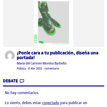
¡Ponle cara a tu publicación, diseña una
Publicado por
portada!
Publicado por
Maria del Carmen Moreira Barbeito
Visibilidad:
Fecha de publicación
en ¡Ponle cara a tu publicación, diseñ
Pública
-
6 Abr 2022
-
comentario
CONTRIBUTION
0
EN ¡PONLE CARA A TU PUBLICACIÓN, DIS
DEBATE
No hay comentarios.
Lo siento, debes estar
conectado
para publicar un